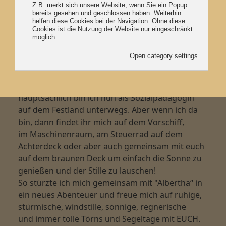
der Werft als Handwerkerin und eben als
Bootsmann!
Ich habe in ihr mein zweites Zuhause gefunden
und hoffe, dass es EUCH auch ein bisschen so
geht, wenn ihr sie erstmal kennen gelernt habt!
Ob ihr mich an Bord antrefft, ist immer ein
bisschen eine kleine Überraschung, denn
hauptsächlich bin ich nun als Sozialpädagogin
auf dem Festland unterwegs. Aber wenn ich da
bin, dann findet ihr mich auf dem Vorschiff,
im Maschinenraum, am Steuerrad auf dem
Achterdeck oder aber auch gemeinsam mit euch
auf dem braunen Deck um einfach die Sonne zu
genießen und der Stille zu lauschen!
So stürzte ich mich gemeinsam mit "Albertha“ in
ein neues Abenteuer und freue mich auf ruhige,
stürmische, windstille, sonnige, regnerische
und immer tolle Törns und Segeltage mit EUCH.