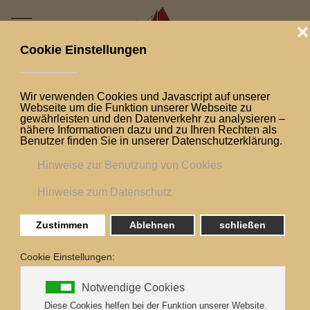
Mobile Menu Toggle
Aktuelle Seite:
Startseite
Die Besatzung
Carina
Besatzung
Carina
Hallöchen ihr Lieben!
Seit 2008 kenne ich die alte Dame nun schon und
lernte sie von allen Seiten kennen. Ob als Gast,
Helferin der Kieler Woche, als Besucherin, auf