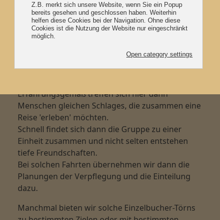
Wer sind die Einzelbucher?
Unsere Einzelbuchertörns sind eure
Gelegenheit bei uns Mitzusegeln. Es
spielt dabei keine Rolle, ob ihr Alleine
oder in kleinen (Freundes-) Gruppen
mitkommt.
Erfahrungsgemäß treffen sich hier dann
Menschen gleichen Schlages, die zusammen eine
Reise 'erleben' möchten.
Schnell findet sich dann die Gruppe zu einer
Einheit zusammen und nicht selten entstehen
tiefe Freundschaften.
Bei solchen Fahrten übernehmen wir dann die
Planungen der Verpflegung und die Einteilung
dazu.
Manchmal bieten wir solche Einzelbucher-Törns
zu bestimmten Zielen oder mit bestimmten