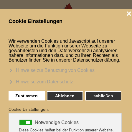
Mobile Menu Toggle
Aktuelle Seite:
Startseite
Eure Möglichkeiten
Preise
Übersicht über die
Charterpreise 2026
für unser
Traditionsschiff