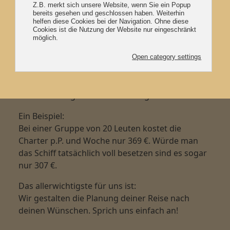
Bezahlbare Segelreisen
auf unserem Schiff
Für gewöhnlich Chartern bei uns Gruppen ab 12
Leuten, die sich die Kosten dann teilen. Umso
mehr Segler mitfahren, umso günstiger wird es
natürlich für alle. Maximal können wir 24
Übernachtungs-Gäste unterbringen.
Ein Beispiel:
Bei einer Gruppe von 20 Leuten kostet die
Charter p.P. und Woche nur 369 €. Würde man
das Schiff tatsächlich voll besetzen sind es sogar
nur 307 €.
Das allerwichtigste für uns ist:
Wir gestalten die Planung deiner Reise nach
deinen Wünschen. Sprich uns einfach an!