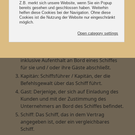
wird Folgendes unter Folgendem verstanden:
Unternehmer: eine natürliche oder
Rechtsperson, die einen Vertrag mit einem
Kunden abschließt.
Kunde: eine natürliche oder Rechtsperson,
die mit dem Unternehmer einen Vertrag
bezüglich einer Kreuzfahrt mit Kapitän
inklusive Aufenthalt an Bord eines Schiffes
für sie und / oder ihre Gäste abschließt.
Kapitän: Schiffsführer / Kapitän, der die
Befehlsgewalt über das Schiff führt.
Gast: Derjenige, der sich auf Einladung des
Kunden und mit der Zustimmung des
Unternehmers an Bord des Schiffes befindet.
Schiff: Das Schiff, das in dem Vertrag
angegeben ist, oder ein vergleichbares
Schiff.