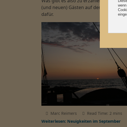
Was gibt es also zu erzählen? Auf Jeden
(und neuen) Gästen auf der Warnow ve
dafür.
Marc Reimers
Read Time: 2 mins
Weiterlesen: Neuigkeiten im September