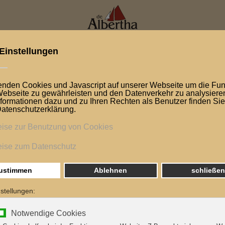
e
Über das Schiff
Eure Möglichkeiten
ptember
ALBERTHA...
ichts von uns hören lassen, was nicht zu bedeuten hat, dass
chsel und aufeinanderfolgenden Gruppen haben uns leider 