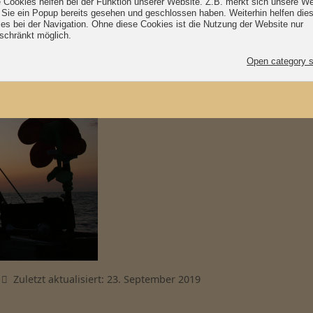
 Fall haben wir von einer wunderbaren Hanse Sail zu bericht
rbracht haben und mit denen wir viele schöne Gespräche 
Zuletzt aktualisiert: 23. September 2019