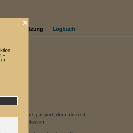
Die Besatzung
Logbuch
 an Bord nichts passiert, denn dem ist
wenig Zeit gelassen.