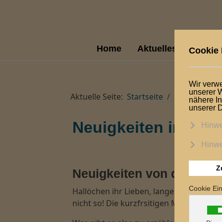
Home
Aktuelles/ Angebot
Aktuelle Seite:
Startseite
Logbuch
Neuigkeiten im Se
Neuigkeiten von der DE 
Hallöchen ihr Lieben, lange haben wir n
nicht so! Die kurzfrsitigen Matrosenwe