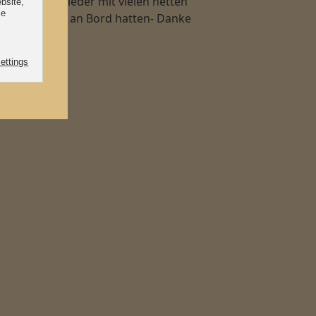
en, die wir wieder mit vielen netten
und Momente an Bord hatten- Danke