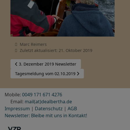
Marc Reimers
Zuletzt aktualisiert: 21. Oktober 2019
Vorheriger Beitrag: 3. Dezember 2019 Newsletter
3. Dezember 2019 Newsletter
Nächster Beitrag: Tagesmeldung vom 02.10.2019
Tagesmeldung vom 02.10.2019
Mobile:
0049 171 671 4276
Email:
mail(at)dealbertha.de
Impressum
|
Datenschutz
|
AGB
Newsletter: Bleibe mit uns in Kontakt!