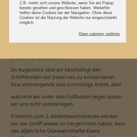
Hallo liebe De Albertha Freunde,
Es ist schon wieder eine Weile her, dass ihr über
diesem Wege von uns gehört habt. Jetzt aber ist
es an der Zeit euch mal wieder ein bisschen Info
zukommen zu lassen. Wir hoffen euch allen geht
es gut und ihr habt Lust auf unsere Neuigkeiten.
Wir hatten eine schöne Saison mit den Gruppen
und den Einzelbuchern!
Im Augenblick sind wir beschäftigt den
Schiffsboden von Innen neu zu konservieren.
Eine anstrengende und schmutzige Arbeit, aber
während wir unter dem Fußboden liegen lassen
wir uns nicht unterkriegen.
Pünktlich zum 2. Adventswochenende werden
wir das Schiff wieder so hergerichtet haben, dass
das
alljährliche Glühwein/Waffel-Event