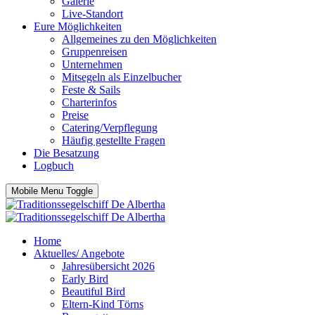
Galerie
Live-Standort
Eure Möglichkeiten
Allgemeines zu den Möglichkeiten
Gruppenreisen
Unternehmen
Mitsegeln als Einzelbucher
Feste & Sails
Charterinfos
Preise
Catering/Verpflegung
Häufig gestellte Fragen
Die Besatzung
Logbuch
Mobile Menu Toggle
Home
Aktuelles/ Angebote
Jahresübersicht 2026
Early Bird
Beautiful Bird
Eltern-Kind Törns