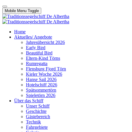
Mobile Menu Toggle
Home
Aktuelles/ Angebote
Jahresübersicht 2026
Early Bird
Beautiful Bird
Eltern-Kind Törns
Rumregatta
Flensburg Fjord Törn
Kieler Woche 2026
Hanse Sail 2026
Hotelschiff 2026
Spätsommertörn
Spieletörn 2026
Über das Schiff
Unser Schiff
Geschichte
Gästebereich
Technik
Fahrgebiete