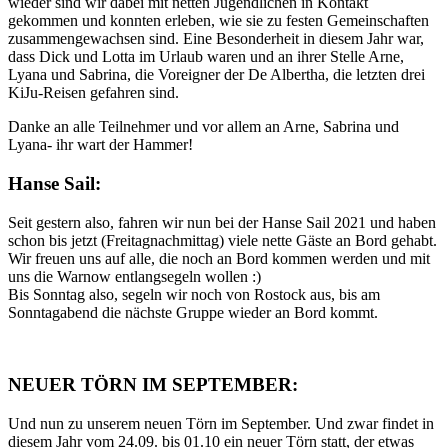
wieder sind wir dabei mit netten Jugendlichen in Kontakt
gekommen und konnten erleben, wie sie zu festen Gemeinschaften
zusammengewachsen sind. Eine Besonderheit in diesem Jahr war,
dass Dick und Lotta im Urlaub waren und an ihrer Stelle Arne,
Lyana und Sabrina, die Voreigner der De Albertha, die letzten drei
KiJu-Reisen gefahren sind.
Danke an alle Teilnehmer und vor allem an Arne, Sabrina und
Lyana- ihr wart der Hammer!
Hanse Sail:
Seit gestern also, fahren wir nun bei der Hanse Sail 2021 und haben
schon bis jetzt (Freitagnachmittag) viele nette Gäste an Bord gehabt.
Wir freuen uns auf alle, die noch an Bord kommen werden und mit
uns die Warnow entlangsegeln wollen :)
Bis Sonntag also, segeln wir noch von Rostock aus, bis am
Sonntagabend die nächste Gruppe wieder an Bord kommt.
NEUER TÖRN IM SEPTEMBER:
Und nun zu unserem neuen Törn im September. Und zwar findet in
diesem Jahr vom 24.09. bis 01.10 ein neuer Törn statt, der etwas