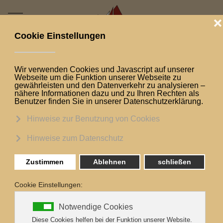
Mobile Menu Toggle
Aktuelle Seite:
Startseite
Logbuch
Grüße aus Guldborg
Grüße aus Guldborg
Grüße aus Guldborg
Liebe Grüße vom ersten Kiju Reisen Jugendtörn
für dieses Jahr. Gestartet in Laboe, geht es bis
Ende der Woche nach Wismar.
Heute festgemacht haben wir in Guldborg am
nördlichen Ende des wunderbaren Guldborg