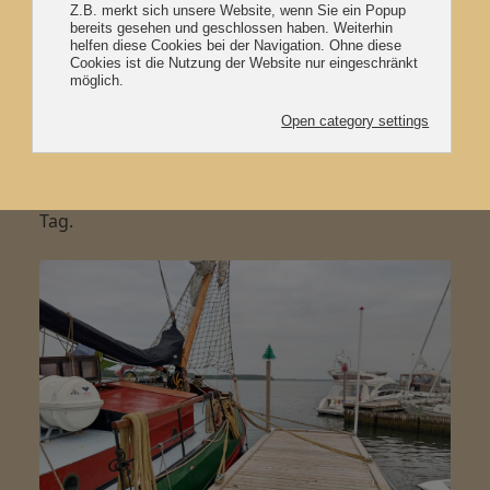
Sunds.
Nach einem aufwändigen Ablegemanöver in
Langö (ein Hafen, der eigentlich ein bisschen zu
klein ist) sind wir den ganzen Tag vor dem Wind
Richtung Westen gehalst. Morgens geht es
weiter südlich durch Lolland und wir hoffen
langsam auch mal wieder auf einen sonnigen
Tag.