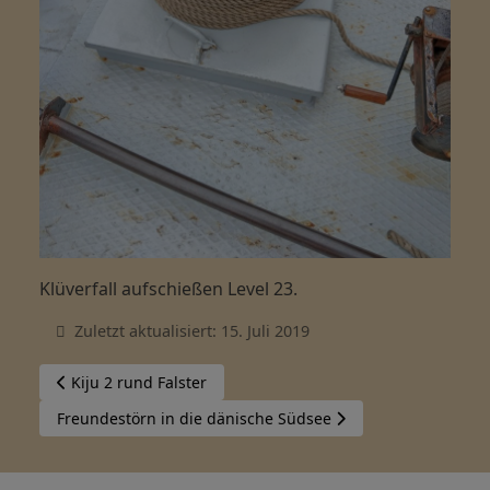
Klüverfall aufschießen Level 23.
Zuletzt aktualisiert: 15. Juli 2019
Vorheriger Beitrag: Kiju 2 rund Falster
Kiju 2 rund Falster
Nächster Beitrag: Freundestörn in die dänische Südsee
Freundestörn in die dänische Südsee